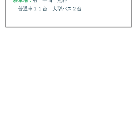
駐車場：
有 平面 無料
普通車１１台 大型バス２台