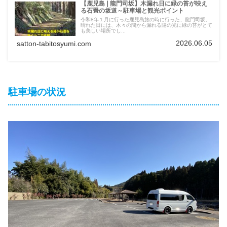
【鹿児島❘龍門司坂】木漏れ日に緑の苔が映え
る石畳の坂道～駐車場と観光ポイント
令和8年１月に行った鹿児島旅の時に行った、龍門司坂。
晴れた日には、木々の間から漏れる陽の光に緑の苔がとて
も美しい場所でし...
2026.06.05
satton-tabitosyumi.com
駐車場の状況