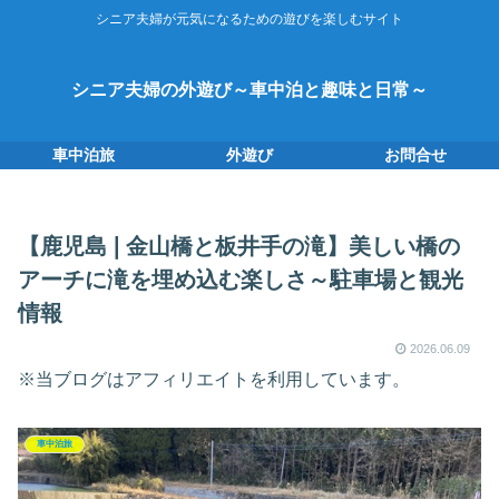
シニア夫婦が元気になるための遊びを楽しむサイト
シニア夫婦の外遊び～車中泊と趣味と日常～
車中泊旅
外遊び
お問合せ
【鹿児島❘金山橋と板井手の滝】美しい橋の
アーチに滝を埋め込む楽しさ～駐車場と観光
情報
2026.06.09
※当ブログはアフィリエイトを利用しています。
車中泊旅