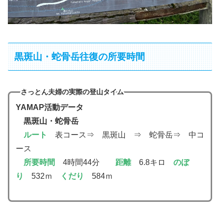
黒斑山・蛇骨岳往復の所要時間
さっとん夫婦の実際の登山タイム
YAMAP活動データ
黒斑山・蛇骨岳
ルート
表コース⇒ 黒斑山 ⇒ 蛇骨岳⇒ 中コ
ース
所要時間
4時間44分
距離
6.8キロ
のぼ
り
532ｍ
くだり
584ｍ