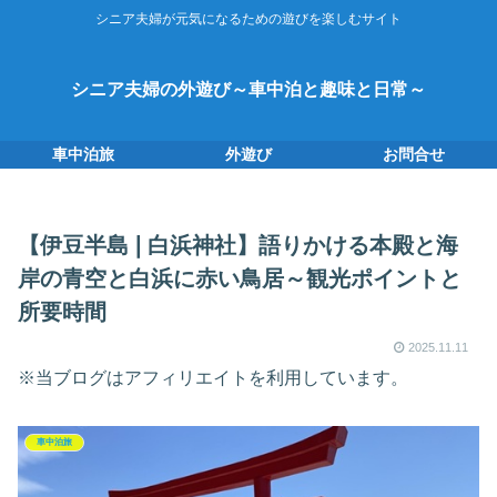
シニア夫婦が元気になるための遊びを楽しむサイト
シニア夫婦の外遊び～車中泊と趣味と日常～
車中泊旅
外遊び
お問合せ
【伊豆半島❘白浜神社】語りかける本殿と海
岸の青空と白浜に赤い鳥居～観光ポイントと
所要時間
2025.11.11
※当ブログはアフィリエイトを利用しています。
車中泊旅