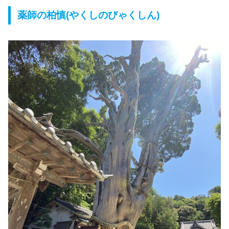
薬師の柏慎(やくしのびゃくしん)