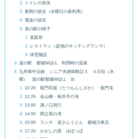
トイレの状況
夜間の状況（水曜日の夜利用）
電波の状況
道の駅の様子
直販所
レストラン（盆地のキッチングランマ）
休憩施設
道の駅 都城NIQLL 利用時の温泉
九州車中泊旅 シニア夫婦体験記３ ４日目（水
曜） 道の駅都城NIQLL 泊
10:20 龍門司坂（たつもんじざか）・龍門滝
11:25 金山橋・板井手の滝
13:00 溝ノ口洞穴
14:00 関之尾の滝
15:00 ランチ 資さんうどん 都城川東店
17:20 かかしの里 ゆぽっぽ