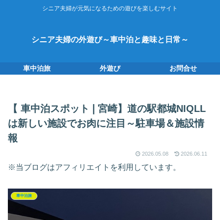
シニア夫婦が元気になるための遊びを楽しむサイト
シニア夫婦の外遊び～車中泊と趣味と日常～
車中泊旅
外遊び
お問合せ
【 車中泊スポット❘宮崎】道の駅都城NIQLL
は新しい施設でお肉に注目～駐車場＆施設情
報
2026.05.08
2026.06.11
※当ブログはアフィリエイトを利用しています。
車中泊旅