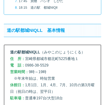
17:45 買物 パシオ しびた
18:15 道の駅 都城NIQll
道の駅都城NIQLL 基本情報
道の駅都城NIQLL
（みやこのじょうにくる）
住 所：
宮崎県都城市都北町5225番地１
電 話：
0986-38-5529
営業時間：
9時～19時
※年末年始は、時短営業
休館日：
1月1日、1月、4月、7月、10月の第3月曜
日（祝日の時は、翌平日）
駐車場：
普通車197台/大型18台