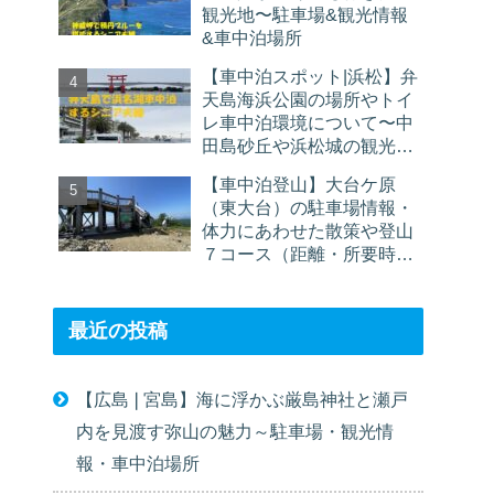
観光地〜駐車場&観光情報
&車中泊場所
【車中泊スポット|浜松】弁
天島海浜公園の場所やトイ
レ車中泊環境について〜中
田島砂丘や浜松城の観光に
お勧め
【車中泊登山】大台ケ原
（東大台）の駐車場情報・
体力にあわせた散策や登山
７コース（距離・所要時
間）を紹介
最近の投稿
【広島❘宮島】海に浮かぶ厳島神社と瀬戸
内を見渡す弥山の魅力～駐車場・観光情
報・車中泊場所