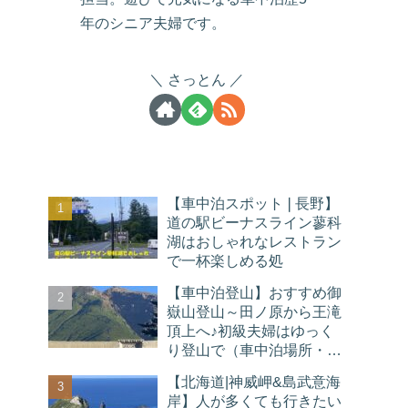
年のシニア夫婦です。
さっとん
【車中泊スポット❘長野】
道の駅ビーナスライン蓼科
湖はおしゃれなレストラン
で一杯楽しめる処
【車中泊登山】おすすめ御
嶽山登山～田ノ原から王滝
頂上へ♪初級夫婦はゆっく
り登山で（車中泊場所・温
泉）
【北海道|神威岬&島武意海
岸】人が多くても行きたい