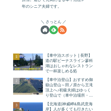
年のシニア夫婦です。
さっとん
【車中泊スポット❘長野】
道の駅ビーナスライン蓼科
湖はおしゃれなレストラン
で一杯楽しめる処
【車中泊登山】おすすめ御
嶽山登山～田ノ原から王滝
頂上へ♪初級夫婦はゆっく
り登山で（車中泊場所・温
泉）
【北海道|神威岬&島武意海
岸】人が多くても行きたい