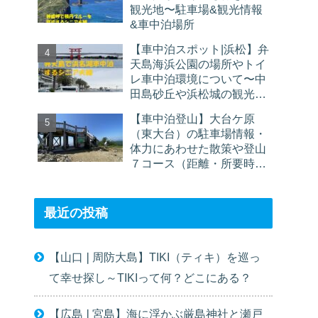
観光地〜駐車場&観光情報
&車中泊場所
【車中泊スポット|浜松】弁
天島海浜公園の場所やトイ
レ車中泊環境について〜中
田島砂丘や浜松城の観光に
お勧め
【車中泊登山】大台ケ原
（東大台）の駐車場情報・
体力にあわせた散策や登山
７コース（距離・所要時
間）を紹介
最近の投稿
【山口❘周防大島】TIKI（ティキ）を巡っ
て幸せ探し～TIKIって何？どこにある？
【広島❘宮島】海に浮かぶ厳島神社と瀬戸